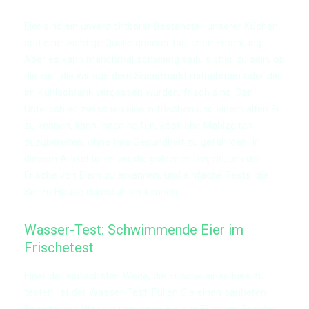
Eier sind ein unverzichtbarer Bestandteil unserer Küchen
und eine wichtige Quelle unserer täglichen Ernährung.
Aber es kann manchmal schwierig sein, sicher zu sein, ob
die Eier, die wir aus dem Supermarkt mitnehmen oder die
im Kühlschrank vergessen wurden, frisch sind. Den
Unterschied zwischen einem frischen und einem alten Ei
zu kennen, kann Ihnen helfen, köstliche Mahlzeiten
zuzubereiten, ohne Ihre Gesundheit zu gefährden. In
diesem Artikel teilen wir die goldenen Regeln, um die
Frische von Eiern zu erkennen, und einfache Tests, die
Sie zu Hause durchführen können.
Wasser-Test: Schwimmende Eier im
Frischetest
Einer der einfachsten Wege, die Frische eines Eies zu
testen, ist der Wasser-Test. Füllen Sie einen sauberen
Behälter mit Wasser und legen Sie das Ei hinein. Frische