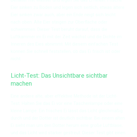
Eier sinken zu Boden und legen sich seitlich, etwas ältere
Eier sinken zwar auch, aber ein Ende neigt sich leicht
nach oben. Alte Eier steigen zur Oberfläche oder
schwimmen. Dieser Test beruht darauf, dass die
Luftkammer im Ei mit der Zeit wächst und die Dichte im
Inneren des Eies abnimmt. Mit diesem einfachen Test
können Sie schnell feststellen, ob das Ei frisch ist oder
nicht.
Licht-Test: Das Unsichtbare sichtbar
machen
Eine andere alte, aber effektive Methode ist der Licht-
Test. Halten Sie das Ei vor eine Taschenlampe oder eine
kleine Lampe. Ein frisches Ei lässt das Licht gleichmäßig
durch und der Dotter ist deutlich sichtbar. Bei einem alten
Ei sieht man um den Dotter herum eine große Luftblase,
und das Licht wird stärker gestreut. Dieser Test gibt einen