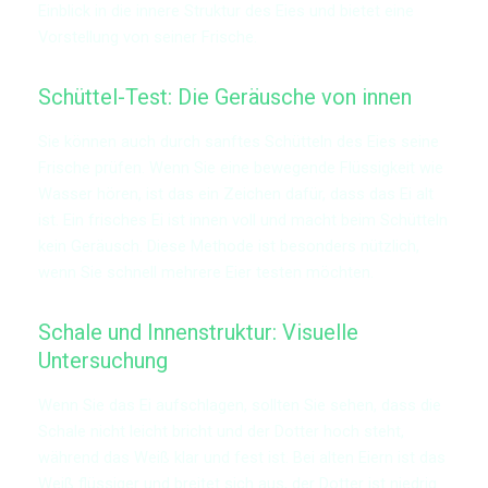
Einblick in die innere Struktur des Eies und bietet eine
Vorstellung von seiner Frische.
Schüttel-Test: Die Geräusche von innen
Sie können auch durch sanftes Schütteln des Eies seine
Frische prüfen. Wenn Sie eine bewegende Flüssigkeit wie
Wasser hören, ist das ein Zeichen dafür, dass das Ei alt
ist. Ein frisches Ei ist innen voll und macht beim Schütteln
kein Geräusch. Diese Methode ist besonders nützlich,
wenn Sie schnell mehrere Eier testen möchten.
Schale und Innenstruktur: Visuelle
Untersuchung
Wenn Sie das Ei aufschlagen, sollten Sie sehen, dass die
Schale nicht leicht bricht und der Dotter hoch steht,
während das Weiß klar und fest ist. Bei alten Eiern ist das
Weiß flüssiger und breitet sich aus, der Dotter ist niedrig