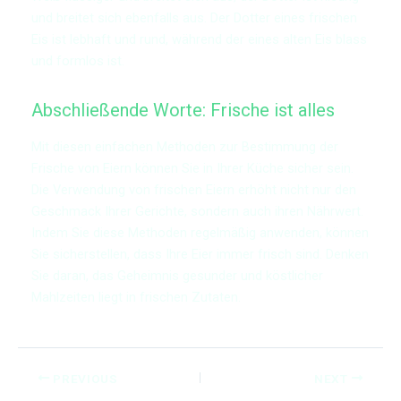
und breitet sich ebenfalls aus. Der Dotter eines frischen
Eis ist lebhaft und rund, während der eines alten Eis blass
und formlos ist.
Abschließende Worte: Frische ist alles
Mit diesen einfachen Methoden zur Bestimmung der
Frische von Eiern können Sie in Ihrer Küche sicher sein.
Die Verwendung von frischen Eiern erhöht nicht nur den
Geschmack Ihrer Gerichte, sondern auch ihren Nährwert.
Indem Sie diese Methoden regelmäßig anwenden, können
Sie sicherstellen, dass Ihre Eier immer frisch sind. Denken
Sie daran, das Geheimnis gesunder und köstlicher
Mahlzeiten liegt in frischen Zutaten.
PREVIOUS
NEXT