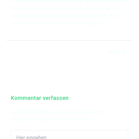
Erfahrungen, die wir gemacht haben, so weit wie möglich
mit Ihnen zu teilen und hoffen, dass die Tees, die Sie in
diesem Artikel lesen und aufbrühen, so köstlich sind,
dass sie Sie an uns erinnern. Guten Appetit (:
NEXT
Kommentar verfassen
Deine E-Mail-Adresse wird nicht veröffentlicht.
Erforderliche Felder sind mit
*
markiert
Hier