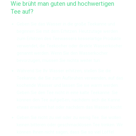
Wie brüht man guten und hochwertigen
Tee auf?
Geben Sie das Wasser in die große Teekanne und
beginnen Sie mit dem Erhitzen. Heutzutage werden
zum Erhitzen des Teewassers kesselartige Produkte
verwendet, die Teekocher oder direkte Wasserkocher
genannt werden. Wenn Sie den Wasserkocher
bevorzugen, müssen Sie nichts weiter tun.
Während Sie Ihr Wasser erhitzen, stellen Sie die
Teekanne, die Sie zum Aufbrühen verwenden, auf das
kochende Wasser und lassen Sie sie warm werden.
Geben Sie den Tee nicht in eine kalte Teekanne. Sie
können den Tee aufgießen, nachdem sich die Kanne
etwas erwärmt hat oder nachdem das Wasser kocht.
Geben Sie nicht zu viel oder zu wenig Tee. Sie wollen
keinen bitteren oder geschmacklosen Tee trinken. Wir
können Ihnen nicht sagen, dass Sie so viel Löffel