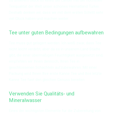
zu unserem Glück ist eines der Länder mit der höchsten
Teequalität der Welt unser schönes Heimatland Türkei.
Deshalb denken wir, dass wir mit dem ersten Schritt sehr
viel Glück haben und machen weiter.
Tee unter guten Bedingungen aufbewahren
Tee muss gut gelagert werden. Ich weiß zwar, dass Tee
nicht leicht verdirbt, aber da es in unserem Land Städte
gibt, die einer übermäßigen Feuchtigkeit ausgesetzt sind,
empfehlen wir Ihnen dennoch, Ihren Tee in
geschlossenen Schachteln aufzubewahren. Mit einer
Packung wird Ihnen Ihre erste Kanne Tee und Ihre letzte
Kanne Tee fast den gleichen Genuss bereiten.
Verwenden Sie Qualitäts- und
Mineralwasser
Eines der wichtigsten Elemente für die Zubereitung von