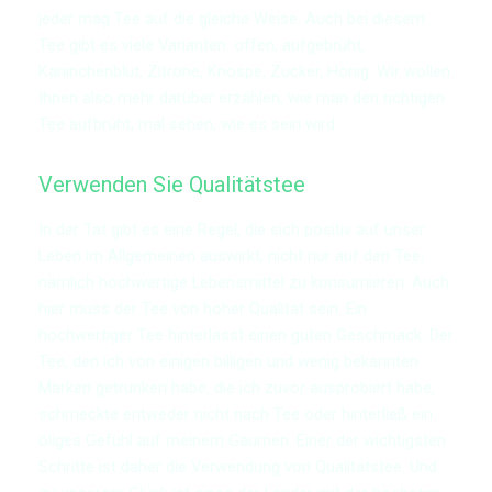
jeder mag Tee auf die gleiche Weise. Auch bei diesem
Tee gibt es viele Varianten: offen, aufgebrüht,
Kaninchenblut, Zitrone, Knospe, Zucker, Honig. Wir wollen
Ihnen also mehr darüber erzählen, wie man den richtigen
Tee aufbrüht, mal sehen, wie es sein wird.
Verwenden Sie Qualitätstee
In der Tat gibt es eine Regel, die sich positiv auf unser
Leben im Allgemeinen auswirkt, nicht nur auf den Tee,
nämlich hochwertige Lebensmittel zu konsumieren. Auch
hier muss der Tee von hoher Qualität sein. Ein
hochwertiger Tee hinterlässt einen guten Geschmack. Der
Tee, den ich von einigen billigen und wenig bekannten
Marken getrunken habe, die ich zuvor ausprobiert habe,
schmeckte entweder nicht nach Tee oder hinterließ ein
öliges Gefühl auf meinem Gaumen. Einer der wichtigsten
Schritte ist daher die Verwendung von Qualitätstee. Und