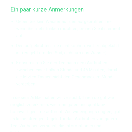
Ein paar kurze Anmerkungen
Geben Sie kein Wasser auf den aufgebrühten Tee,
wenn Sie mehr trinken möchten, brühen Sie ihn erneut
auf.
Den aufgebrühten Tee nicht kochen, weil er abgekühlt
ist (es geht um den Sud, nicht um das Wasser).
Konsumieren Sie den Tee nach dem Aufbrühen
zwischen einer halben Stunde und 45 Minuten, damit
die letzten Tassen nicht den Geschmack im Mund
verderben.
In diesem Artikel haben wir versucht, Ihnen so gut wie
möglich zu erklären, wie man guten und qualitativ
hochwertigen Tee aufbrüht. Wie wir eingangs sagten, gibt
es keine strengen Regeln für das Aufbrühen von gutem
Tee. Wir haben versucht, die Informationen und