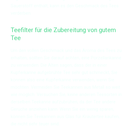
Sauerstoff enthält, kann es den Geschmack des Tees
verderben.
Teefilter für die Zubereitung von gutem
Tee
Um den vollen Geschmack und das Aroma des Tees zu
erhalten, sollten Sie darauf achten, eine Porzellankanne
zu verwenden. Die Alten sagen, dass der in einer
Kupferkanne aufgebrühte Tee sehr gut schmeckt, Sie
können also eine Kupferkanne verwenden, wenn Sie
möchten. Vermeiden Sie Teekannen aus Metall so weit
wie möglich. Versuchen Sie, keine anderen Teesorten in
derselben Teekanne aufzubrühen, da der Tee andere
Gerüche anziehen kann. Wenn Sie ein wenig sparen,
können Sie Teekannen aus Glas für Kräutertee kaufen,
die nicht sehr teuer sind.